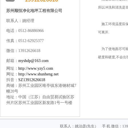
所以冲洗和清洗是非
苏州顺恒净化地坪工程有限公司
联系人：姚经理
施工环境温度应保持在
电话：0512-86886966
可离开.
传真：0512-62925377
为了使地面尽可能长
微信：13912626618
硬度和硬度,不会出
邮箱：
myshdp@163.com
网址：
http://www.yzy5.com
网址：
http://www.shunheng.net
抖音：
SZ13912626618
商铺：苏州工业园区唯亭镇东港钢材城7
幢20号
地址
：
中国（江苏）自由贸易试验区苏
州片区苏州工业园区新发路1号一号楼
联系人：姚治彦(先生） 手 机 微信：1391